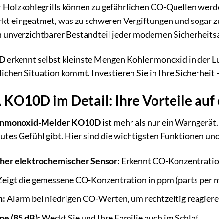
 Holzkohlegrills können zu gefährlichen CO-Quellen werde
rkt eingeatmet, was zu schweren Vergiftungen und sogar 
in unverzichtbarer Bestandteil jeder modernen Sicherheits
0D
erkennt selbst kleinste Mengen Kohlenmonoxid in der Luf
ichen Situation kommt. Investieren Sie in Ihre Sicherheit 
KO10D im Detail: Ihre Vorteile auf 
nmonoxid-Melder KO10D
ist mehr als nur ein Warngerät. 
gutes Gefühl gibt. Hier sind die wichtigsten Funktionen und
her elektrochemischer Sensor:
Erkennt CO-Konzentration
eigt die gemessene CO-Konzentration in ppm (parts per mi
m:
Alarm bei niedrigen CO-Werten, um rechtzeitig reagiere
ne (85 dB):
Weckt Sie und Ihre Familie auch im Schlaf.