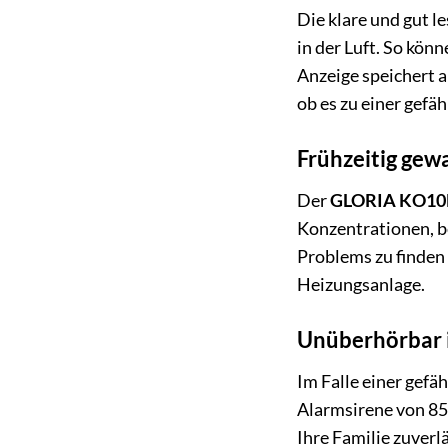
Die klare und gut l
in der Luft. So kön
Anzeige speichert 
ob es zu einer gefä
Frühzeitig gew
Der
GLORIA KO1
Konzentrationen, b
Problems zu finden
Heizungsanlage.
Unüberhörbar i
Im Falle einer gefä
Alarmsirene von 85 
Ihre Familie zuverlä