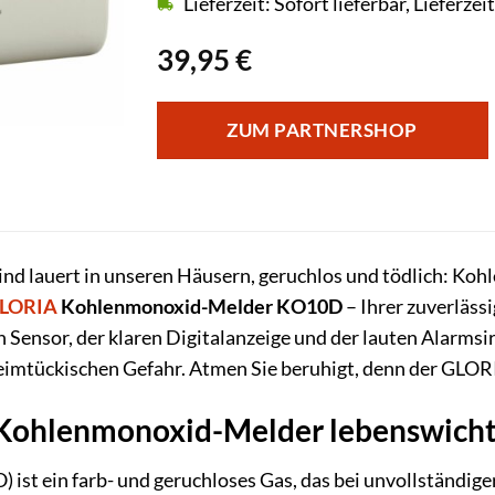
Lieferzeit: Sofort lieferbar, Lieferze
39,95
€
ZUM PARTNERSHOP
ind lauert in unseren Häusern, geruchlos und tödlich: Koh
LORIA
Kohlenmonoxid-Melder KO10D
– Ihrer zuverläss
 Sensor, der klaren Digitalanzeige und der lauten Alarmsi
heimtückischen Gefahr. Atmen Sie beruhigt, denn der GLO
Kohlenmonoxid-Melder lebenswichti
 ist ein farb- und geruchloses Gas, das bei unvollständig