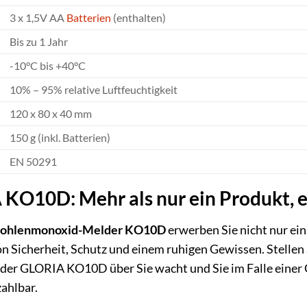
3 x 1,5V AA
Batterien
(enthalten)
Bis zu 1 Jahr
-10°C bis +40°C
10% – 95% relative Luftfeuchtigkeit
120 x 80 x 40 mm
150 g (inkl. Batterien)
EN 50291
KO10D: Mehr als nur ein Produkt, 
ohlenmonoxid-Melder KO10D
erwerben Sie nicht nur ein
 Sicherheit, Schutz und einem ruhigen Gewissen. Stellen Sie
 der GLORIA KO10D über Sie wacht und Sie im Falle einer 
zahlbar.