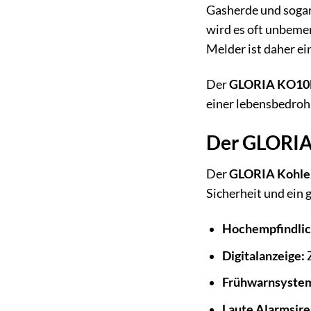
Gasherde und sogar
wird es oft unbeme
Melder ist daher e
Der
GLORIA KO1
einer lebensbedrohl
Der GLORIA 
Der
GLORIA Kohle
Sicherheit und ein 
Hochempfindlic
Digitalanzeige:
Z
Frühwarnsyste
Laute Alarmsire