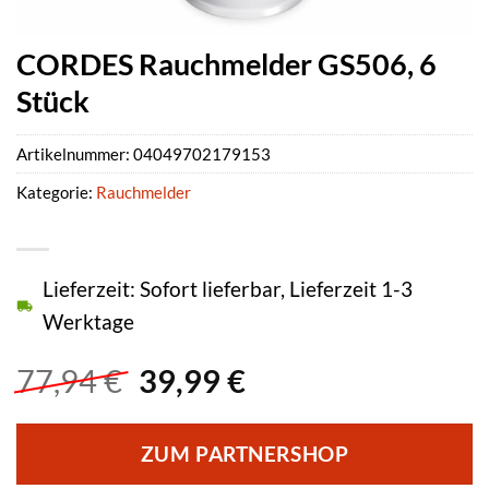
CORDES Rauchmelder GS506, 6
Stück
Artikelnummer:
04049702179153
Kategorie:
Rauchmelder
Lieferzeit: Sofort lieferbar, Lieferzeit 1-3
Werktage
Ursprünglicher
Aktueller
77,94
€
39,99
€
Preis
Preis
war:
ist:
ZUM PARTNERSHOP
77,94 €
39,99 €.