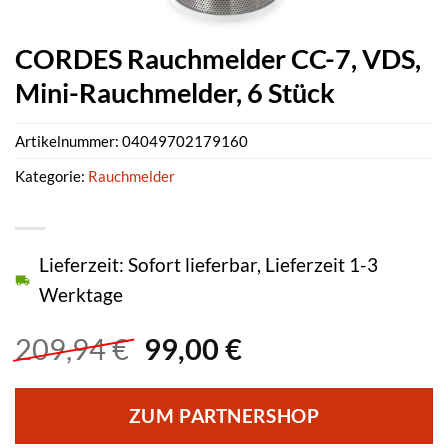
CORDES Rauchmelder CC-7, VDS,
Mini-Rauchmelder, 6 Stück
Artikelnummer:
04049702179160
Kategorie:
Rauchmelder
Lieferzeit: Sofort lieferbar, Lieferzeit 1-3
Werktage
Ursprünglicher
Aktueller
209,94
€
99,00
€
Preis
Preis
war:
ist:
ZUM PARTNERSHOP
209,94 €
99,00 €.